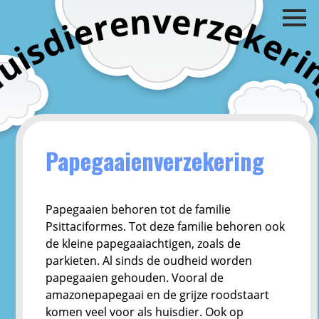
v
n
e
e
r
z
r
e
e
k
i
d
e
s
r
i
i
u
H
Papegaaienverzekering
Papegaaien behoren tot de familie
Psittaciformes. Tot deze familie behoren ook
de kleine papegaaiachtigen, zoals de
parkieten. Al sinds de oudheid worden
papegaaien gehouden. Vooral de
amazonepapegaai en de grijze roodstaart
komen veel voor als huisdier. Ook op