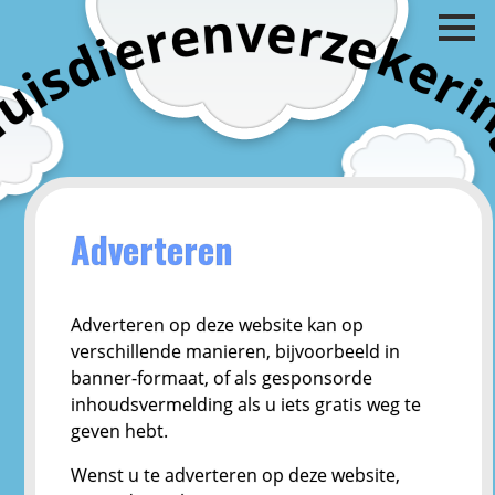
v
n
e
e
r
z
r
e
e
k
i
d
e
s
r
i
i
u
H
Adverteren
Adverteren op deze website kan op
verschillende manieren, bijvoorbeeld in
banner-formaat, of als gesponsorde
inhoudsvermelding als u iets gratis weg te
geven hebt.
Wenst u te adverteren op deze website,