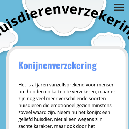
v
n
e
e
r
z
r
e
e
k
i
d
e
s
r
i
i
u
H
Konijnenverzekering
Het is al jaren vanzelfsprekend voor mensen
om honden en katten te verzekeren, maar er
zijn nog veel meer verschillende soorten
huisdieren die emotioneel gezien minstens
zoveel waard zijn. Neem nu het konijn: een
geliefd huisdier, niet alleen wegens zijn
zachte karakter, maar ook door het