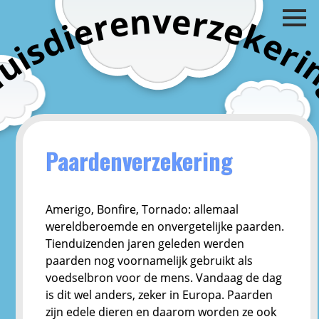
v
n
e
e
r
z
r
e
e
k
i
d
e
s
r
i
i
u
H
Paardenverzekering
Amerigo, Bonfire, Tornado: allemaal
wereldberoemde en onvergetelijke paarden.
Tienduizenden jaren geleden werden
paarden nog voornamelijk gebruikt als
voedselbron voor de mens. Vandaag de dag
is dit wel anders, zeker in Europa. Paarden
zijn edele dieren en daarom worden ze ook